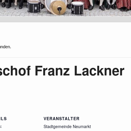
unden.
schof Franz Lackner
ILS
VERANSTALTER
:
Stadtgemeinde Neumarkt