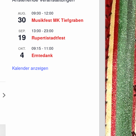
09:00
-
12:00
AUG.
30
Musikfest MK Tiefgraben
13:00
-
23:00
SEP.
19
Rupertistadtfest
09:15
-
11:00
OKT.
4
Erntedank
Kalender anzeigen